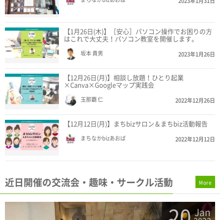
2023年1月31日
【1月26日(木)】［安心］パソコン操作でお困りの方
はこれで大丈夫！パソコン教室を開催します。
坂本 貴男
2023年1月26日
【12月26日(月)】相談し放題！ひとり起業
×Canva×Googleマップ実践会
玉那覇 仁
2022年12月26日
【12月12日(月)】まちbizサロン＆まちbiz活動報告
まちなかbizあおば
2022年12月12日
近日開催の交流会・趣味・サークル活動
More
19
n
Jan