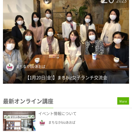
3
2023
坂佐井 雅一
【1月19日(木)】新年まちbizバー ～たまプラーザでビジネス
を語れる交流...
最新オンライン講座
More
イベント情報について
まちなかbizあおば