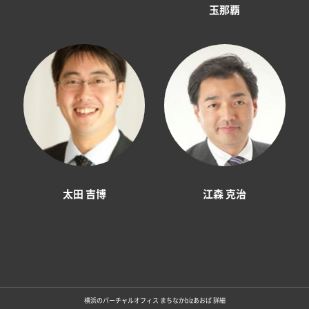
玉那覇
太田 吉博
江森 克治
横浜のバーチャルオフィス まちなかbizあおば 詳細