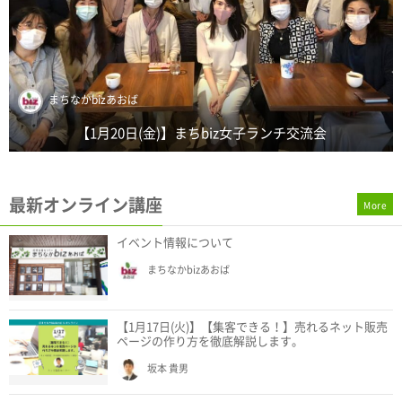
坂佐井 雅一
【1月19日(木)】新年まちbizバー ～たまプラーザでビジネ
を語れる交流...
最新オンライン講座
More
イベント情報について
まちなかbizあおば
【1月17日(火)】【集客できる！】売れるネット販売
ページの作り方を徹底解説します。
坂本 貴男