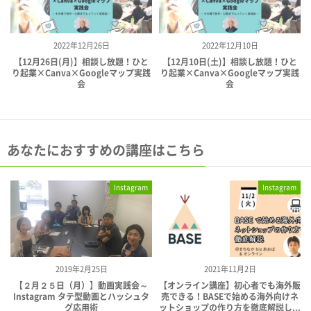
2022年12月26日
2022年12月10日
【12月26日(月)】相談し放題！ひと
【12月10日(土)】相談し放題！ひと
り起業×Canva×Googleマップ実践
り起業×Canva×Googleマップ実践
会
会
あなたにおすすめの講座はこちら
Instagram
Instagram
2019年2月25日
2021年11月2日
【２月２５日（月）】動画実践会～
【オンライン講座】初心者でも海外販
Instagram タテ型動画とハッシュタ
売できる！BASEで始める海外向けネ
グ応用術
ットショップの作り方を徹底解説し...