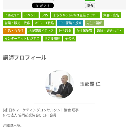
Instagram
イベント
SNS
まちなかbizあおば主催セミナー
集客・広告
営業・販売・接客
WEB・IT戦略
FP・保険・投資
先生・講師
生活・衣食住
地域密着ビジネス
社会起業
女性起業家
趣味・好きなこと
インターネットビジネス
リアル講座
その他
講師プロフィール
玉那覇 仁
(社)日本マーケティングコンサルタント協会 理事
NPO法人 協同起業協会OICHI 会員
沖縄県出身。