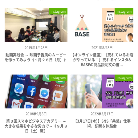
Instagram
Instagram
2019年1月28日
2021年8月3日
動画実践会 ～ 映画予告風のムービー
【オンライン講座】［売れているお店
を作ってみよう《１月２８日（月）》
がやっている！］売れるインスタ&
BASEの商品説明文の書...
Instagram
Instagram
2018年9月8日
2022年3月17日
第３回スマホビジネスアカデミー ～
【3月17日(木)】SNS「共感」仕事
大きな成果を小さな労力で～《９月８
術、診断＆体験会
日（土）済》