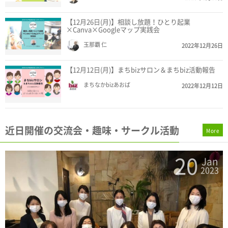
【12月26日(月)】相談し放題！ひとり起業
×Canva×Googleマップ実践会
玉那覇 仁
2022年12月26日
【12月12日(月)】まちbizサロン＆まちbiz活動報告
まちなかbizあおば
2022年12月12日
近日開催の交流会・趣味・サークル活動
More
19
Jan
Ja
2023
202