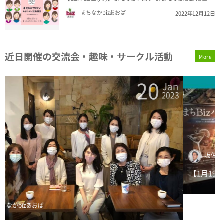
まちなかbizあおば
2022年12月12日
近日開催の交流会・趣味・サークル活動
More
19
n
Jan
3
2023
坂佐井 雅一
【1月19日(木)】新年まちbizバー ～たまプラーザでビジネス
を語れる交流...