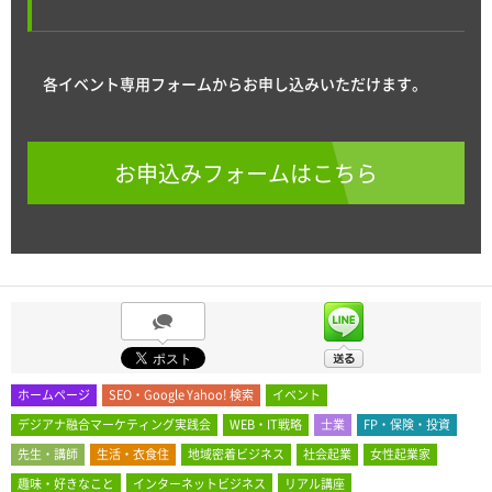
各イベント専用フォームからお申し込みいただけます。
お申込みフォームはこちら
ホームページ
SEO・Google Yahoo! 検索
イベント
デジアナ融合マーケティング実践会
WEB・IT戦略
士業
FP・保険・投資
先生・講師
生活・衣食住
地域密着ビジネス
社会起業
女性起業家
趣味・好きなこと
インターネットビジネス
リアル講座