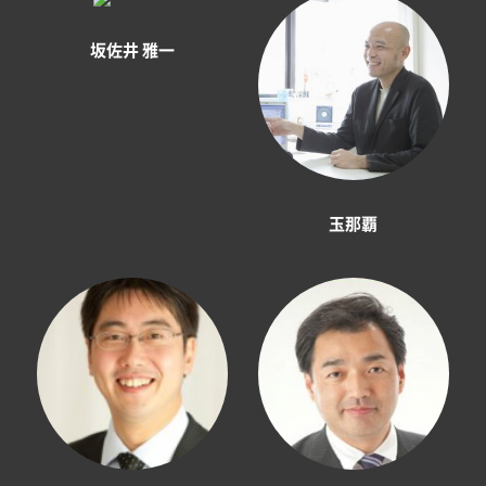
坂佐井 雅一
玉那覇