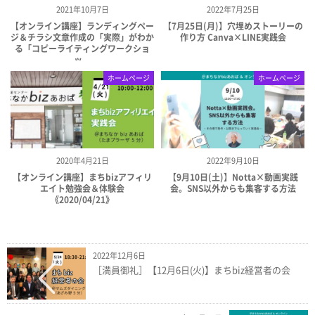
2021年10月7日
2022年7月25日
【オンライン講座】ランディングペー
【7月25日(月)】穴埋めストーリーの
ジ＆チラシ文章作成の「実際」がわか
作り方 Canva×LINE実践会
る「コピーライティングワークショ
ッ...
ホームページ
ホームページ
2020年4月21日
2022年9月10日
【オンライン講座】まちbizアフィリ
【9月10日(土)】Notta×動画実践
エイト勉強会＆体験会
会。SNS以外からも集客する方法
《2020/04/21》
2022年12月6日
［満員御礼］【12月6日(火)】まちbiz経営者の会