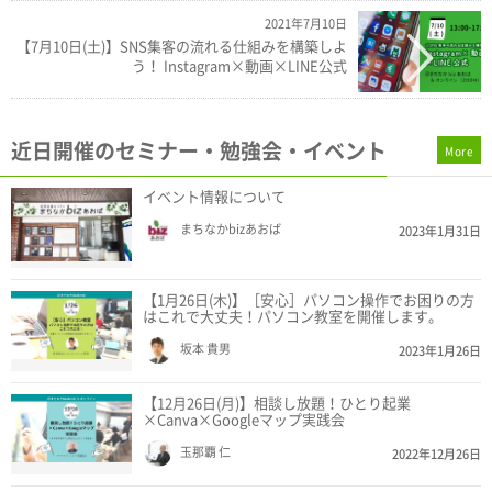
2021年7月10日
【7月10日(土)】SNS集客の流れる仕組みを構築しよ
う！ Instagram×動画×LINE公式
近日開催のセミナー・勉強会・イベント
More
イベント情報について
まちなかbizあおば
2023年1月31日
【1月26日(木)】［安心］パソコン操作でお困りの方
はこれで大丈夫！パソコン教室を開催します。
坂本 貴男
2023年1月26日
【12月26日(月)】相談し放題！ひとり起業
×Canva×Googleマップ実践会
玉那覇 仁
2022年12月26日