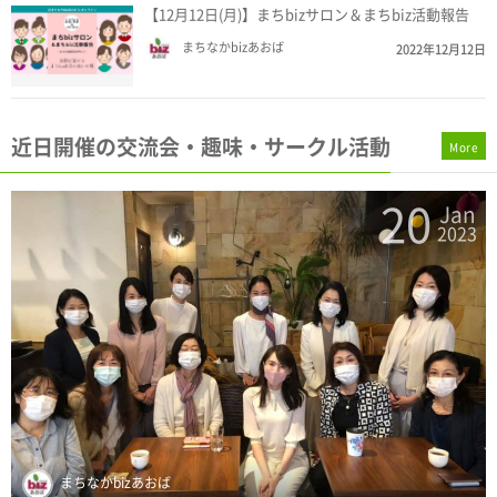
【12月12日(月)】まちbizサロン＆まちbiz活動報告
まちなかbizあおば
2022年12月12日
近日開催の交流会・趣味・サークル活動
More
19
n
Jan
3
2023
坂佐井 雅一
【1月19日(木)】新年まちbizバー ～たまプラーザでビジネス
を語れる交流...