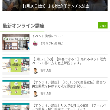
最新オンライン講座
More
イベント情報について
まちなかbizあおば
【1月17日(火)】【集客できる！】売れるネット販売
ページの作り方を徹底解説します。
坂本 貴男
【オンライン講座】［YouTubeで商品宣伝］動画の
再生回数を伸ばす方法を徹底解説し...
坂本 貴男
【オンライン講座】リスクを抑える勘所 ［ホームペ
ージ開発・保守契約セミナー］《202...