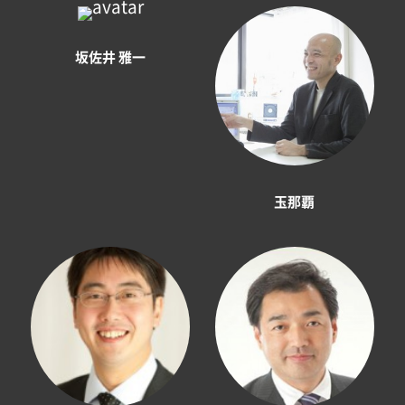
坂佐井 雅一
玉那覇