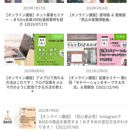
2019年7月17日
2016年3月16日
【オンライン講座】ネット集客セミナ
【オンライン講座】直球版 ＆ 間接版
ー ～まちbiz会員300社達成事例を紹
『見込み客獲得動画』
介《2019/07/17》
ブログ
交流会
2020年8月4日
2021年12月4日
【オンライン講座】アメブロで売れる
【オンライン講座】起業セミナー 第6
方法はこれです！ ブログ記事をメル
回「モチベーションをキープする方
マガのように配信できる方法を教え
法」＆懇親会《2021/12/04》
ま...
2021年7月6日
【オンライン講座】［初心者必見］Instagramで
BASEの商品を販売する！おすすめの宣伝方法がわか
ります！《2021/07/06》