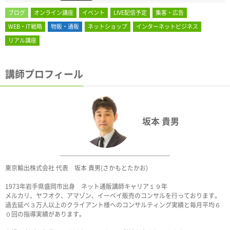
ブログ
オンライン講座
イベント
LIVE配信予定
集客・広告
WEB・IT戦略
物販・通販
ネットショップ
インターネットビジネス
リアル講座
講師プロフィール
坂本 貴男
東京輸出株式会社 代表 坂本 貴男(さかもとたかお)
1973年岩手県盛岡市出身 ネット通販講師キャリア１９年
メルカリ、ヤフオク、アマゾン、イーベイ販売のコンサルを行っております。
過去延べ３万人以上のクライアント様へのコンサルティング実績と毎月平均６
０回の指導実績があります。