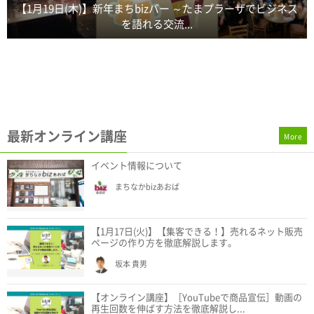
【1月19日(木)】新年まちbizバー ～たまプラーザでビジネス
を語れる交流...
最新オンライン講座
More
イベント情報について
まちなかbizあおば
【1月17日(火)】【集客できる！】売れるネット販売
ページの作り方を徹底解説します。
坂本 貴男
【オンライン講座】［YouTubeで商品宣伝］動画の
再生回数を伸ばす方法を徹底解説し...