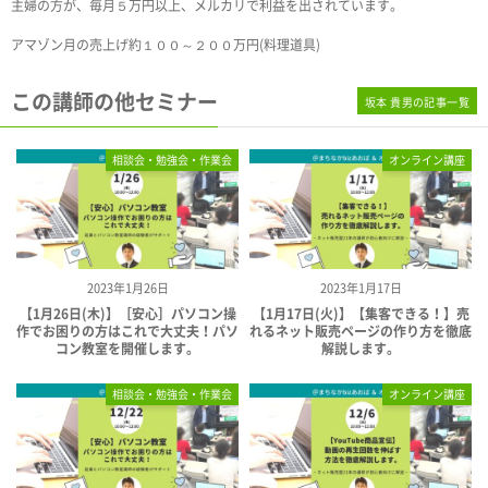
主婦の方が、毎月５万円以上、メルカリで利益を出されています。
アマゾン月の売上げ約１００～２００万円(料理道具)
この講師の他セミナー
坂本 貴男の記事一覧
相談会・勉強会・作業会
オンライン講座
2023年1月26日
2023年1月17日
【1月26日(木)】［安心］パソコン操
【1月17日(火)】【集客できる！】売
作でお困りの方はこれで大丈夫！パソ
れるネット販売ページの作り方を徹底
コン教室を開催します。
解説します。
相談会・勉強会・作業会
オンライン講座