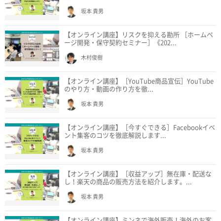
坂本 貴男
【オンライン講座】リスクを抑える勘所 ［ホームペ
ージ開発・保守契約セミナー］《202...
木村俊樹
【オンライン講座】［YouTube商品宣伝］YouTube
のやり方・動画の作り方を徹...
坂本 貴男
【オンライン講座】［今すぐできる］Facebookイベ
ント集客のコツを徹底解説します...
坂本 貴男
【オンライン講座】［収益アップ］無在庫・配送な
し！楽天の商品の販売方法を紹介します。...
坂本 貴男
【オンライン講座】ミンネで海外販売！海外のお客