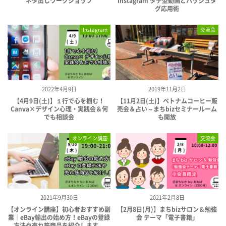
ネタ出しワークショップ
Instagram タテ型動画とハッシュタ
グ応用術
Instagram
交流会
2022年4月9日
2019年11月2日
【4月9日(土)】１行で心を掴む！
【11月2日(土)】ベトナムコーヒー販
Canva×デザイン心理・実践会＆何
売会＆占い～まちbizセミナールーム
でも相談会
も開放
オンライン講座
交流会
2021年9月30日
2021年2月8日
【オンライン講座】初心者おすすめ副
【2月8日(月)】まちbizサロン＆勉強
業｜eBay輸出の始め方！eBayの登録
会 テーマ「電子書籍」
方法や売れ筋商品を紹介します...