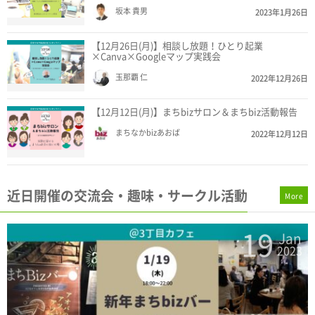
坂本 貴男
2023年1月26日
【12月26日(月)】相談し放題！ひとり起業
×Canva×Googleマップ実践会
玉那覇 仁
2022年12月26日
【12月12日(月)】まちbizサロン＆まちbiz活動報告
まちなかbizあおば
2022年12月12日
近日開催の交流会・趣味・サークル活動
More
19
n
Jan
3
2023