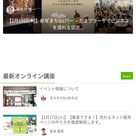
坂佐井 雅一
【1月19日(木)】新年まちbizバー ～たまプラーザでビジネス
を語れる交流...
最新オンライン講座
More
イベント情報について
まちなかbizあおば
【1月17日(火)】【集客できる！】売れるネット販売
ページの作り方を徹底解説します。
坂本 貴男