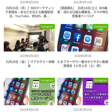
2019年8月26日
2021年8月14日
【8月26日（月）】SNSマーケティン
［満員御礼］【8月14日(土)】SNS集
グ実践会～あなたを伝える動画配信
客・流れる仕組み構築会。スマホ特化
法、YouTube、他SNS、最...
型集客ページLP
Instagram
Instagram
2019年6月28日
2018年6月9日
【6月28日（金）】ITアカデミー体験
たまプラーザで一番分かりやすい動画
会
実践会《６月９日（土）済》
Instagram
Instagram
2021年8月23日
2021年2月13日