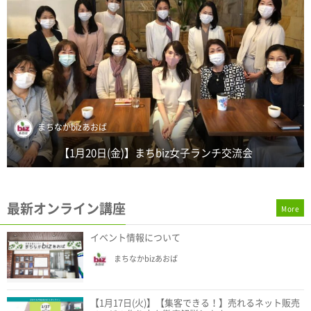
坂佐井 雅一
【1月19日(木)】新年まちbizバー ～たまプラーザでビジネス
を語れる交流...
最新オンライン講座
More
イベント情報について
まちなかbizあおば
【1月17日(火)】【集客できる！】売れるネット販売