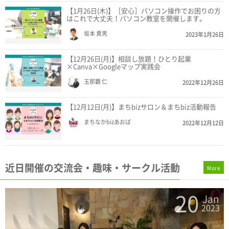
【1月26日(木)】［安心］パソコン操作でお困りの方
はこれで大丈夫！パソコン教室を開催します。
坂本 貴男
2023年1月26日
【12月26日(月)】相談し放題！ひとり起業
×Canva×Googleマップ実践会
玉那覇 仁
2022年12月26日
【12月12日(月)】まちbizサロン＆まちbiz活動報告
まちなかbizあおば
2022年12月12日
近日開催の交流会・趣味・サークル活動
More
19
n
Jan
3
2023