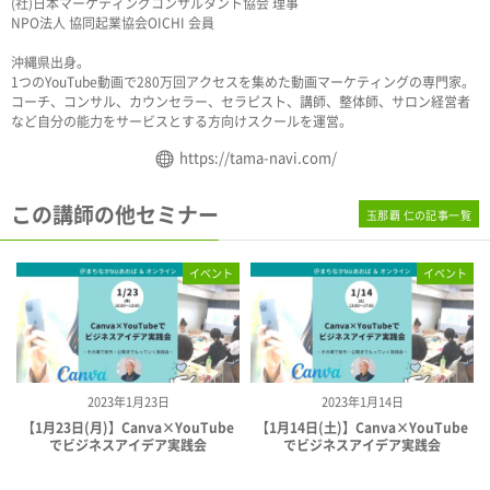
(社)日本マーケティングコンサルタント協会 理事
NPO法人 協同起業協会OICHI 会員
沖縄県出身。
1つのYouTube動画で280万回アクセスを集めた動画マーケティングの専門家。
コーチ、コンサル、カウンセラー、セラピスト、講師、整体師、サロン経営者
など自分の能力をサービスとする方向けスクールを運営。
https://tama-navi.com/
この講師の他セミナー
玉那覇 仁の記事一覧
イベント
イベント
2023年1月23日
2023年1月14日
【1月23日(月)】Canva×YouTube
【1月14日(土)】Canva×YouTube
でビジネスアイデア実践会
でビジネスアイデア実践会