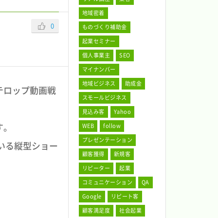
地域密着
0
ものづくり補助金
起業セミナー
個人事業主
SEO
マイナンバー
地域ビジネス
助成金
テロップ動画戦
スモールビジネス
見込み客
Yahoo
す。
WEB
follow
プレゼンテーション
している縦型ショー
顧客獲得
新規客
リピーター
起業
コミュニケーション
QA
Google
リピート客
顧客満足度
社会起業