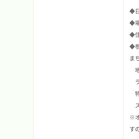
◆日
◆
◆住
◆参
まち
地
ライ
特
ス
※
す