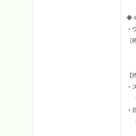
◆
・
（
【
・
（
・
（