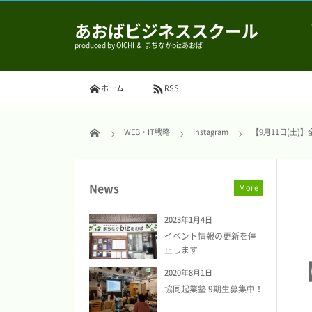
あおばビジネススクール
produced by OICHI ＆ まちなかbizあおば
ホーム
RSS
WEB・IT戦略
Instagram
【9月11日(土)
News
More
2023年1月4日
イベント情報の更新を停
止します
2020年8月1日
協同起業塾 9期生募集中！