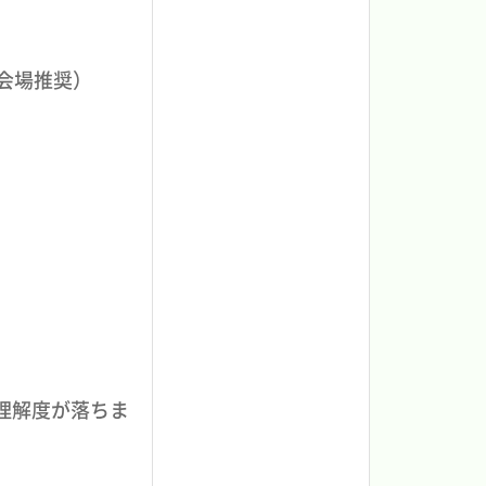
は会場推奨）
理解度が落ちま