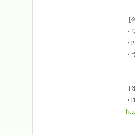
【
・
・
・
【
・
htt