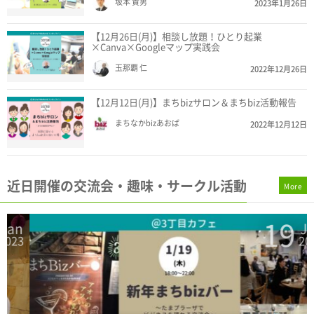
坂本 貴男
2023年1月26日
【12月26日(月)】相談し放題！ひとり起業
×Canva×Googleマップ実践会
玉那覇 仁
2022年12月26日
【12月12日(月)】まちbizサロン＆まちbiz活動報告
まちなかbizあおば
2022年12月12日
近日開催の交流会・趣味・サークル活動
More
19
n
Jan
3
2023