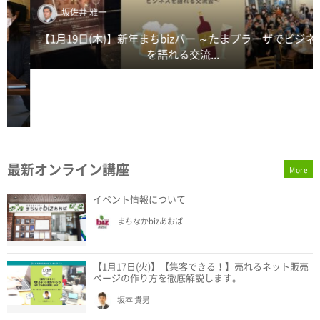
坂佐井 雅一
【1月19日(木)】新年まちbizバー ～たまプラーザでビジネス
を語れる交流...
最新オンライン講座
More
イベント情報について
まちなかbizあおば
【1月17日(火)】【集客できる！】売れるネット販売
ページの作り方を徹底解説します。
坂本 貴男