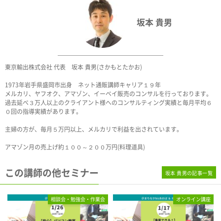
坂本 貴男
東京輸出株式会社 代表 坂本 貴男(さかもとたかお)
1973年岩手県盛岡市出身 ネット通販講師キャリア１９年
メルカリ、ヤフオク、アマゾン、イーベイ販売のコンサルを行っております。
過去延べ３万人以上のクライアント様へのコンサルティング実績と毎月平均６
０回の指導実績があります。
主婦の方が、毎月５万円以上、メルカリで利益を出されています。
アマゾン月の売上げ約１００～２００万円(料理道具)
この講師の他セミナー
坂本 貴男の記事一覧
相談会・勉強会・作業会
オンライン講座