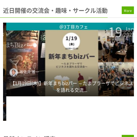
近日開催の交流会・趣味・サークル活動
More
19
n
Jan
3
2023
坂佐井 雅一
【1月19日(木)】新年まちbizバー ～たまプラーザでビジネス
を語れる交流...