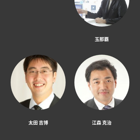
玉那覇
太田 吉博
江森 克治