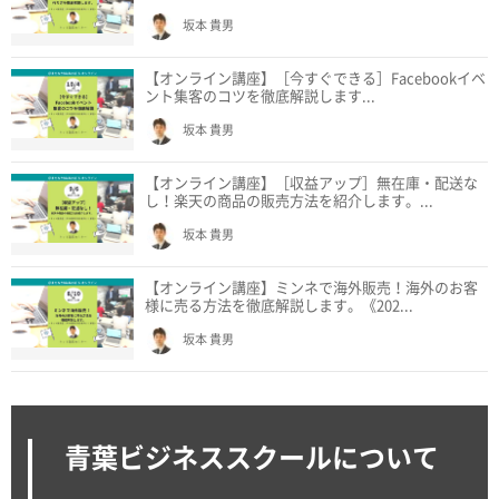
坂本 貴男
【オンライン講座】［今すぐできる］Facebookイベ
ント集客のコツを徹底解説します...
坂本 貴男
【オンライン講座】［収益アップ］無在庫・配送な
し！楽天の商品の販売方法を紹介します。...
坂本 貴男
【オンライン講座】ミンネで海外販売！海外のお客
様に売る方法を徹底解説します。《202...
坂本 貴男
青葉ビジネススクールについて