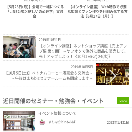
【5月23日(月)】会場で一緒につくる
【オンライン講座】 Web制作で必要
「LINE公式×欲しいの心理学」実践
な知識とファン作りを仕組み化する方
会
法《6月17日（月）》
2019年10月1日
【オンライン講座】ネットショップ講座［売上アッ
プ編 第５回］～ヤフオクで海外に商品を販売して、
売上アップしよう！《10月1日(火) 24(木)》
2019年10月5日
【10月5日(土)】ベトナムコーヒー販売会＆交流会～
～午後はまちbizセミナールームも開放します～
近日開催のセミナー・勉強会・イベント
More
イベント情報について
まちなかbizあおば
2023年1月31日