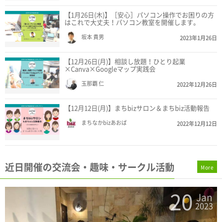
【1月26日(木)】［安心］パソコン操作でお困りの方
はこれで大丈夫！パソコン教室を開催します。
坂本 貴男
2023年1月26日
【12月26日(月)】相談し放題！ひとり起業
×Canva×Googleマップ実践会
玉那覇 仁
2022年12月26日
【12月12日(月)】まちbizサロン＆まちbiz活動報告
まちなかbizあおば
2022年12月12日
近日開催の交流会・趣味・サークル活動
More
19
n
Jan
3
2023