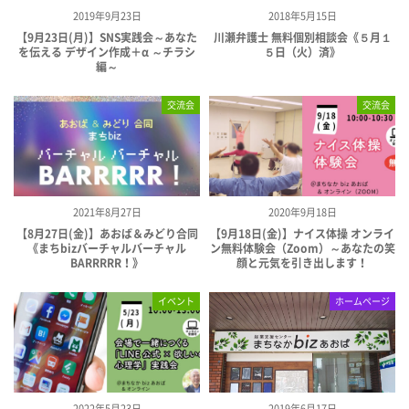
2019年9月23日
2018年5月15日
【9月23日(月)】SNS実践会～あなた
川瀬弁護士 無料個別相談会《５月１
を伝える デザイン作成＋α ～チラシ
５日（火）済》
編～
交流会
交流会
2021年8月27日
2020年9月18日
【8月27日(金)】あおば＆みどり合同
【9月18日(金)】ナイス体操 オンライ
《まちbizバーチャルバーチャル
ン無料体験会（Zoom）～あなたの笑
BARRRRR！》
顔と元気を引き出します！
イベント
ホームページ
2022年5月23日
2019年6月17日