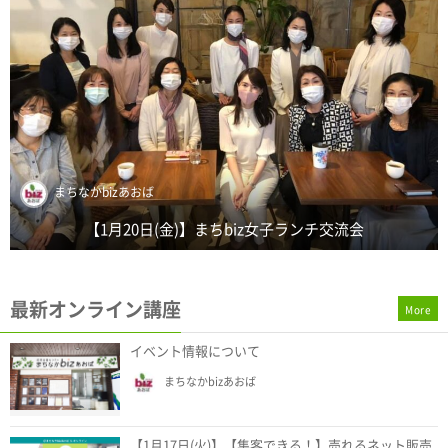
坂佐井 雅一
【1月19日(木)】新年まちbizバー ～たまプラーザでビジネス
を語れる交流...
最新オンライン講座
More
イベント情報について
まちなかbizあおば
【1月17日(火)】【集客できる！】売れるネット販売