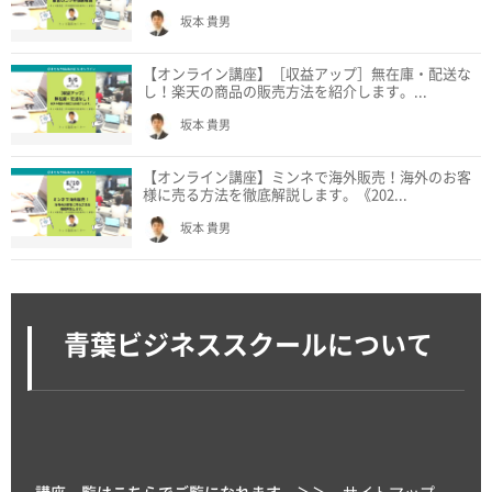
坂本 貴男
【オンライン講座】［収益アップ］無在庫・配送な
し！楽天の商品の販売方法を紹介します。...
坂本 貴男
【オンライン講座】ミンネで海外販売！海外のお客
様に売る方法を徹底解説します。《202...
坂本 貴男
青葉ビジネススクールについて