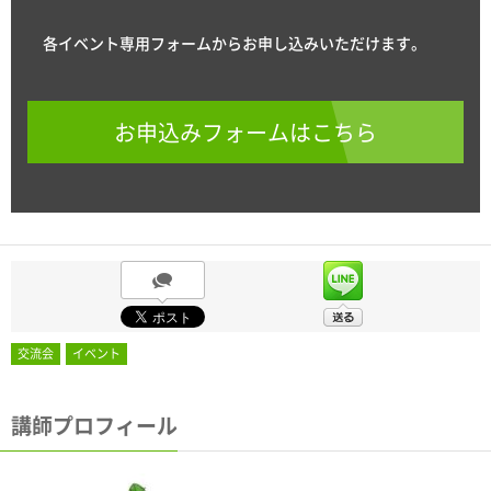
各イベント専用フォームからお申し込みいただけます。
お申込みフォームはこちら
交流会
イベント
講師プロフィール