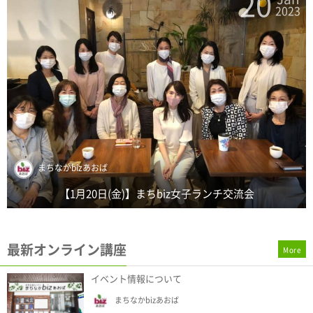
19
3
2023
坂佐井 雅一
【1月19日(木)】新年まちbizバー ～たまプラーザでビジネス
を語れる交流...
最新オンライン講座
More
イベント情報について
まちなかbizあおば