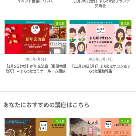
イベント情報について
【1月20日(金)】まちbiz女子ランチ
交流会
交流会
交流会
2023年1月5日
2022年11月14日
【1月5日(木)】新年交流会（郵便物受
【11月14日(月)】まちbizサロン＆ま
取可）～まちbizセミナールーム開放
ちbiz活動報告
あなたにおすすめの講座はこちら
交流会
交流会