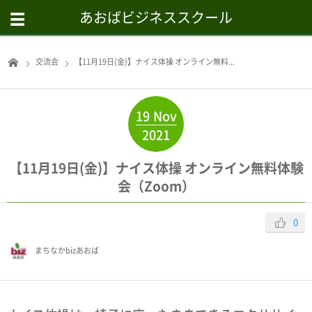
あおばビジネススクール
交流会
【11月19日(金)】ナイス体操 オンライン無料...
19
Nov
2021
【11月19日(金)】ナイス体操 オンライン無料体験
会（Zoom）
0
まちなかbizあおば