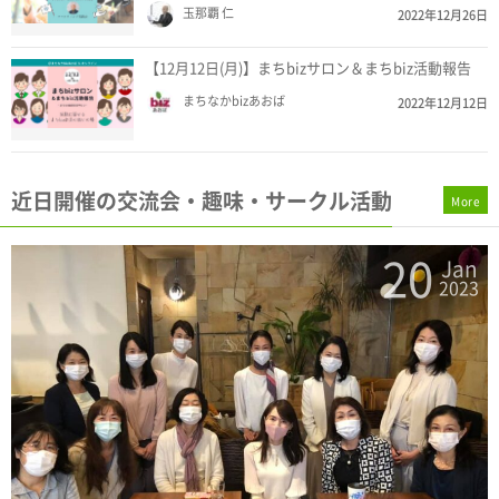
玉那覇 仁
2022年12月26日
【12月12日(月)】まちbizサロン＆まちbiz活動報告
まちなかbizあおば
2022年12月12日
近日開催の交流会・趣味・サークル活動
More
20
n
Jan
3
2023