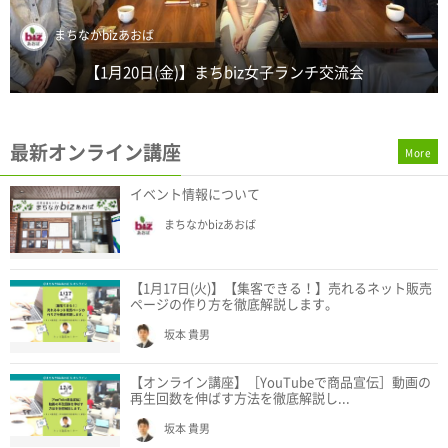
まちなかbizあおば
【1月20日(金)】まちbiz女子ランチ交流会
最新オンライン講座
More
イベント情報について
まちなかbizあおば
【1月17日(火)】【集客できる！】売れるネット販売
ページの作り方を徹底解説します。
坂本 貴男
【オンライン講座】［YouTubeで商品宣伝］動画の
再生回数を伸ばす方法を徹底解説し...
坂本 貴男