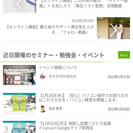
【オンライン講座】二次利用可能な 『セミナー動
画』＋ お気に入り 『再生リスト登録』活用動画
2016年3月16日
【オンライン講座】購入後のサポート満足度を上げ
る 『フォロー動画』
近日開催のセミナー・勉強会・イベント
More
イベント情報について
まちなかbizあおば
2023年1月31日
【1月26日(木)】［安心］パソコン操作でお困りの方
はこれで大丈夫！パソコン教室を開催します。
坂本 貴男
2023年1月26日
【12月26日(月)】相談し放題！ひとり起業
×Canva×Googleマップ実践会